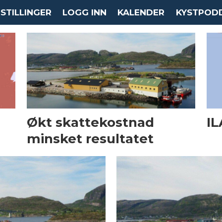
STILLINGER
LOGG INN
KALENDER
KYSTPOD
Økt skattekostnad
IL
minsket resultatet