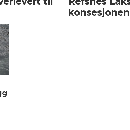
erlevert til
Refsnes Laks
konsesjonen
gg