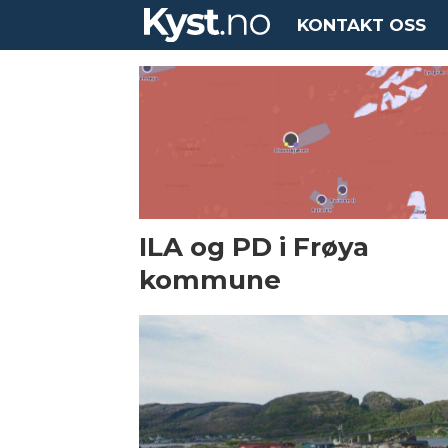
KONTAKT OSS
Tag:
refsnes
laks
ILA og PD i Frøya
kommune