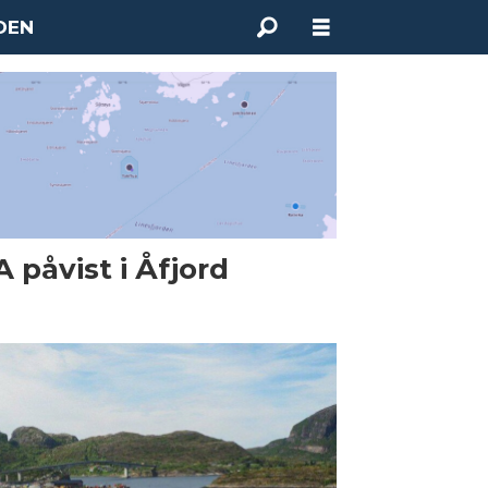
DEN
A påvist i Åfjord