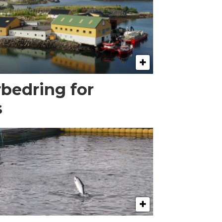
rbedring for
s