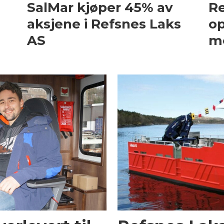
SalMar kjøper 45% av
Re
aksjene i Refsnes Laks
op
AS
me