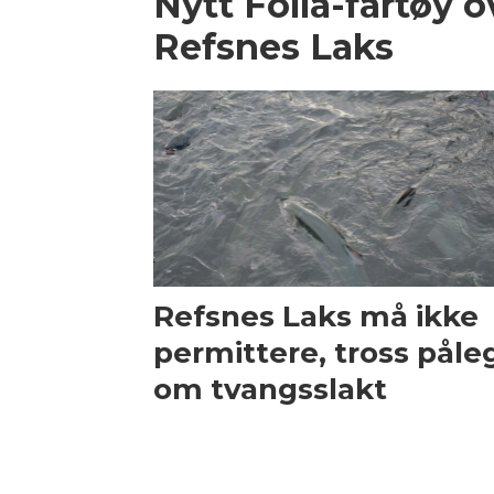
Nytt Folla-fartøy ov
Refsnes Laks
Refsnes Laks må ikke
permittere, tross påle
om tvangsslakt