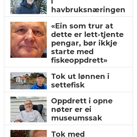
i
havbruksnæringen
«Ein som trur at
dette er lett-tjente
pengar, bør ikkje
starte med
fiskeoppdrett»
Tok ut lønnen i
settefisk
Oppdrett i opne
nøter er ei
museumssak
Tok med