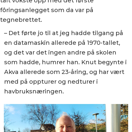
talt vokste opp med det første
fôringsanlegget som da var på
tegnebrettet.
– Det førte jo til at jeg hadde tilgang på
en datamaskin allerede på 1970-tallet,
og det var det ingen andre på skolen
som hadde, humrer han. Knut begynte i
Akva allerede som 23-åring, og har vært
med på oppturer og nedturer i
havbruksnæringen.