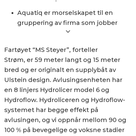
Aquatiq er morselskapet til en
gruppering av firma som jobber
innen Trygg Mat og løsninger for
fisk/kjøtt/grønt samt medisin til
Fartøyet “MS Steyer”, forteller
avlusing av laks, derav selskapet
Strøm, er 59 meter langt og 15 meter
Aqua Pharma.
bred og er originalt en supplybåt av
Aqua Pharma leier ut båten MS
Ulstein design. Avlusingsenheten har
Steyer med 8 linjer Hydrolicer.
en 8 linjers Hydrolicer model 6 og
Aquatiq AS eier også 68 % av
Hydroflow. Hydroliceren og Hydroflow-
aksjene i Haugaland Shipping
systemet har begge effekt på
som opererer fartøyet.
avlusingen, og vi oppnår mellom 90 og
100 % på bevegelige og voksne stadier
Aqua Pharma ble stiftet i 1988 og