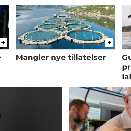
e
Mangler nye tillatelser
Gu
pr
la