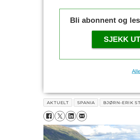
Bli abonnent og le
SJEKK U
All
AKTUELT
SPANIA
BJØRN-ERIK S