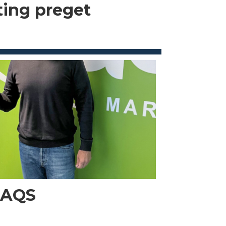
kting preget
i AQS