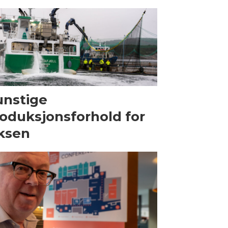
nstige
oduksjonsforhold for
ksen