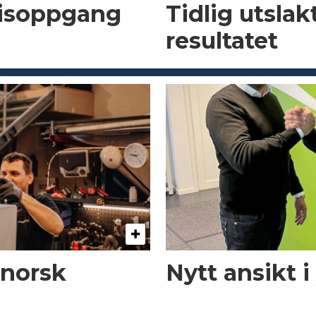
risoppgang
Tidlig utsla
resultatet
 norsk
Nytt ansikt 