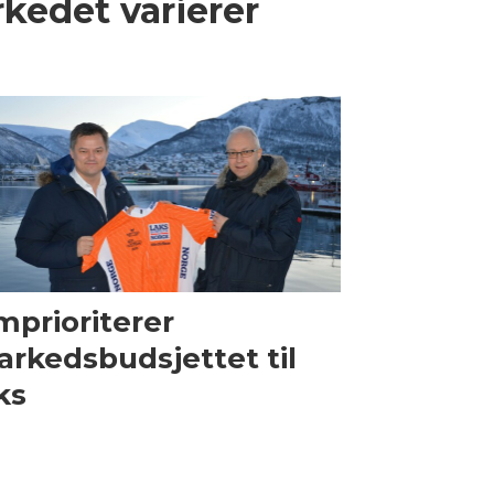
rkedet varierer
prioriterer
rkedsbudsjettet til
ks