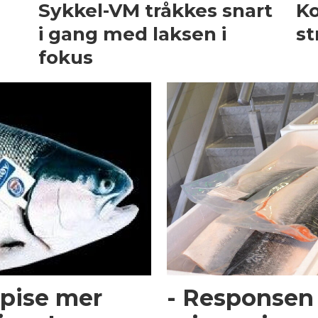
Sykkel-VM tråkkes snart
K
i gang med laksen i
st
fokus
 spise mer
- Responsen