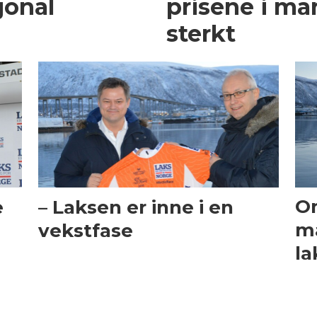
jonal
prisene i ma
sterkt
e
– Laksen er inne i en
Om
vekstfase
ma
la