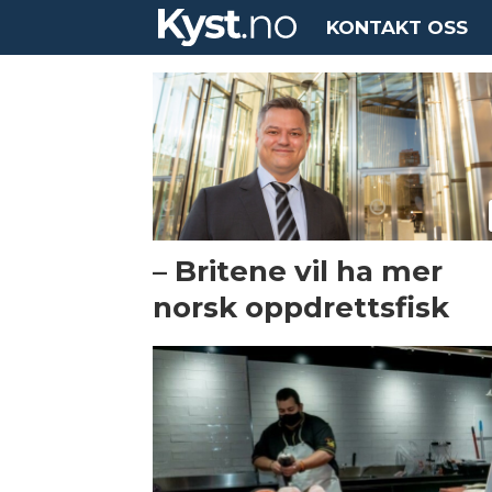
KONTAKT OSS
Tag:
bjørn-
erik
stabell
– Britene vil ha mer
norsk oppdrettsfisk