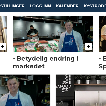
STILLINGER
LOGG INN
KALENDER
KYSTPOD
- Betydelig endring i
- 
markedet
Sp