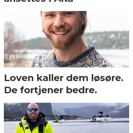
Kyst.no som var på lufta allerede i
1997. Gustav Erik Blaalid er
grunnlegger og eier av Oceanspace
Media AS som teller 10 ulike
medietitler i Norge, Danmark, Chile
og Storbritannia.
Loven kaller dem løsøre.
De fortjener bedre.