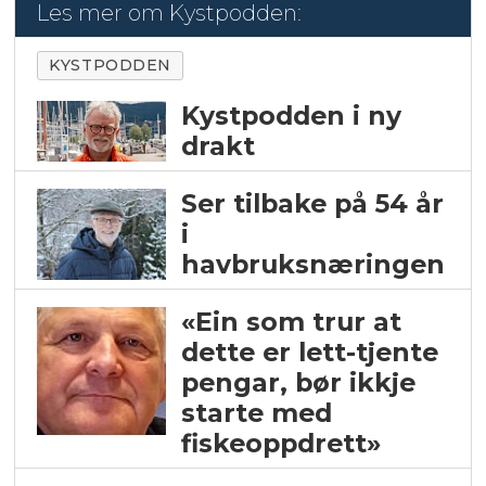
Les mer om Kystpodden:
KYSTPODDEN
Kystpodden i ny
drakt
Ser tilbake på 54 år
i
havbruksnæringen
«Ein som trur at
dette er lett-tjente
pengar, bør ikkje
starte med
fiskeoppdrett»