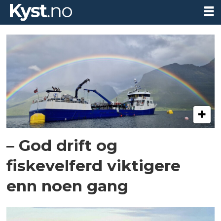
Tag:
glen
bradley
– God drift og
fiskevelferd viktigere
enn noen gang