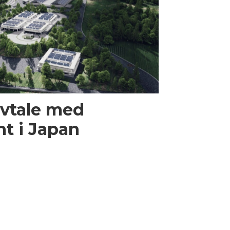
avtale med
t i Japan