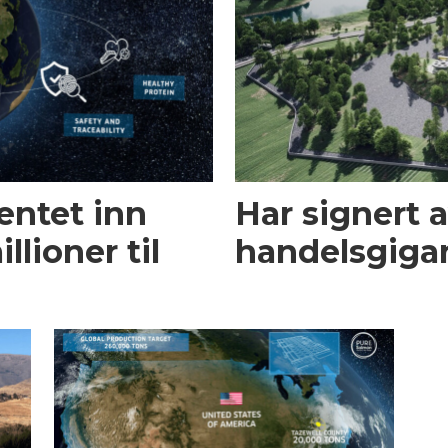
entet inn
Har signert 
llioner til
handelsgigan