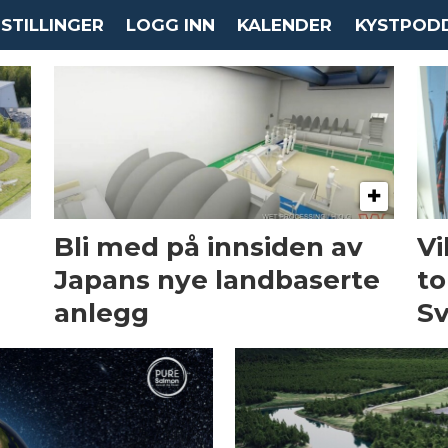
STILLINGER
LOGG INN
KALENDER
KYSTPOD
s
Bli med på innsiden av
Vi
Japans nye landbaserte
to
anlegg
Sv