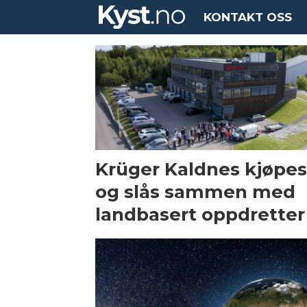
KONTAKT OSS
Tag:
pure
salmon
Krüger Kaldnes kjøpe
og slås sammen med
landbasert oppdretter