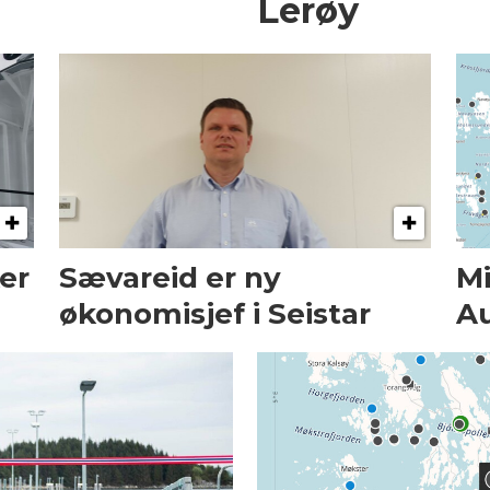
Lerøy
er
Sævareid er ny
Mi
økonomisjef i Seistar
Au