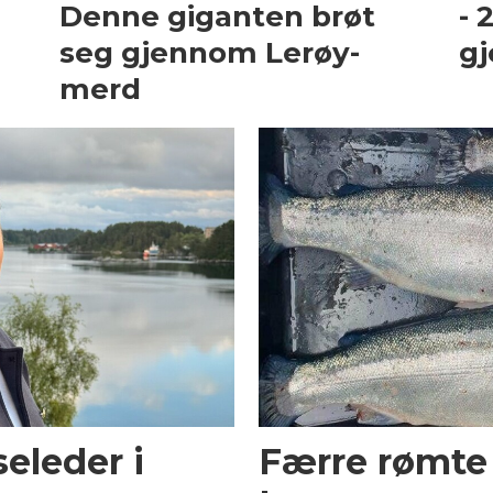
Denne giganten brøt
- 
seg gjennom Lerøy-
gj
merd
seleder i
Færre rømte 