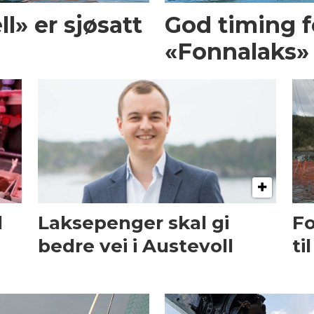
l» er sjøsatt
God timing f
«Fonnalaks»
l
Laksepenger skal gi
Fo
bedre vei i Austevoll
ti