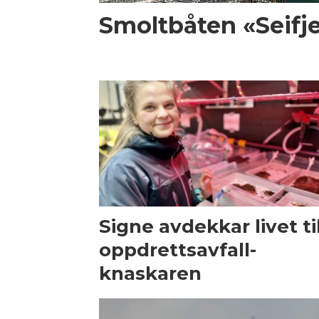
Smoltbåten «Seifjel
Signe avdekkar livet ti
oppdrettsavfall-
knaskaren