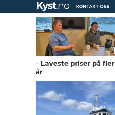
KONTAKT OSS
Tag:
austevoll
– Laveste priser på fle
år