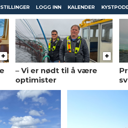
STILLINGER
LOGG INN
KALENDER
KYSTPOD
re
– Vi er nødt til å være
Pr
optimister
sv