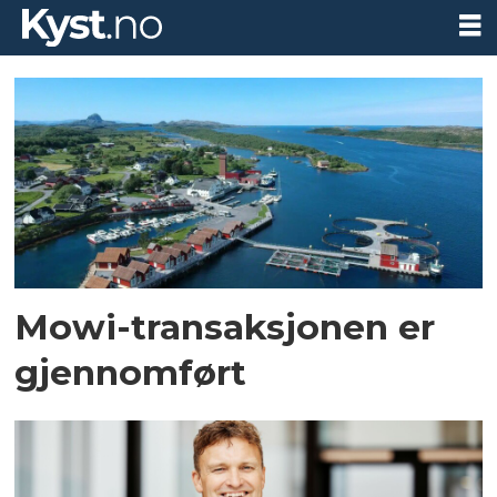
Tag:
torghatten
aqua
Mowi-transaksjonen er
gjennomført