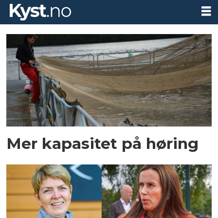
Tag:
auksjon
Mer kapasitet på høring