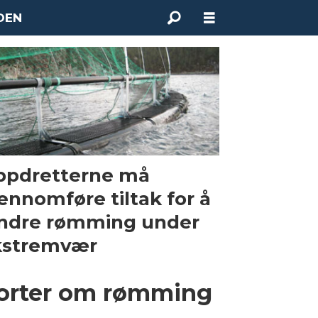
DEN
ppdretterne må
ennomføre tiltak for å
ndre rømming under
kstremvær
porter om rømming