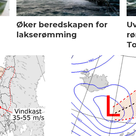
Øker beredskapen for
Uv
lakserømming
rø
To