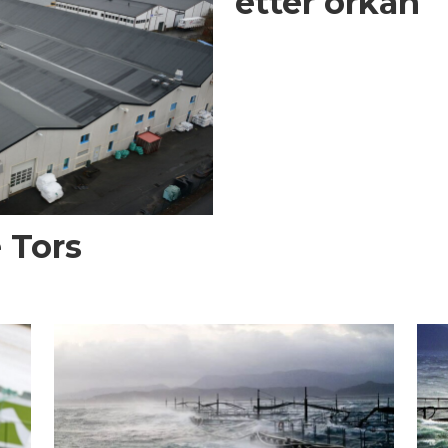
etter orkan
 Tors