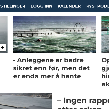
STILLINGER
LOGG INN
KALENDER
KYSTPOD
- Anleggene er bedre
O
sikret enn før, men det
gj
er enda mer å hente
hi
e
– Ingen rap