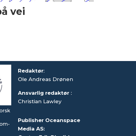
på vei
Redaktør
:
Ole Andreas Drønen
Ansvarlig redaktør
:
Christian Lawley
orsk
Publisher Oceanspace
som-
Media AS: