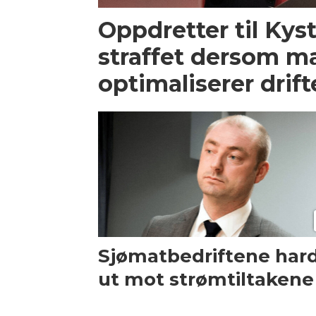
Oppdretter til Kyst.
straffet dersom m
optimaliserer drif
Sjømatbedriftene har
ut mot strømtiltakene