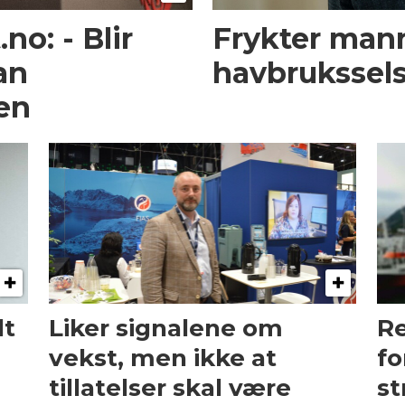
no: - Blir
Frykter mann
an
havbrukssel
ten
dt
Liker signalene om
Re
vekst, men ikke at
fo
tillatelser skal være
st