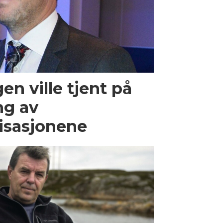
en ville tjent på
g av
isasjonene