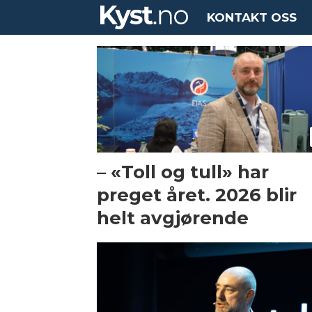
KONTAKT OSS
Tag:
robert
eriksson
– «Toll og tull» har
preget året. 2026 blir
helt avgjørende