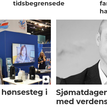
tidsbegrensede
fa
h
 hønsesteg i
Sjømatdagene:
med verdens