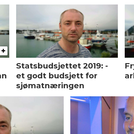
Statsbudsjettet 2019: -
Fr
an
et godt budsjett for
ar
sjømatnæringen