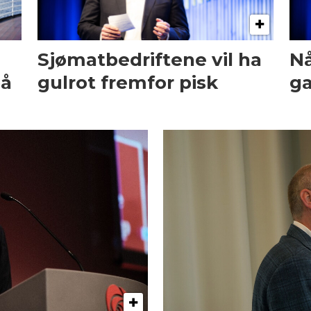
Sjømatbedriftene vil ha
Nå
på
gulrot fremfor pisk
g