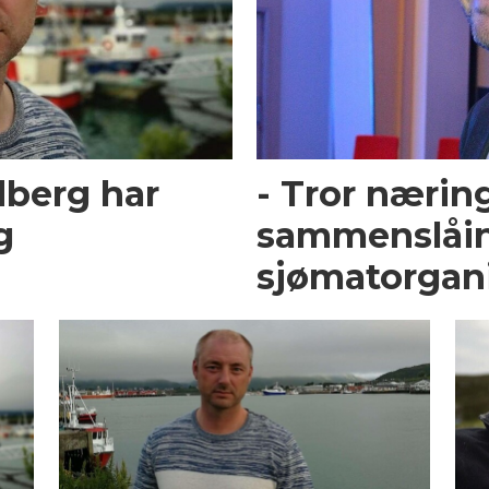
dberg har
- Tror næring
g
sammenslåin
sjømatorgan