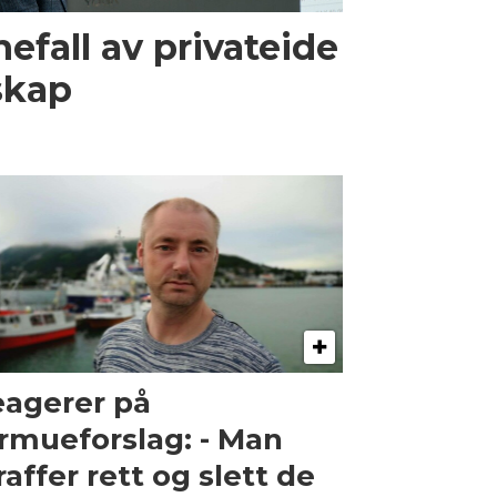
efall av privateide
skap
agerer på
rmueforslag: - Man
raffer rett og slett de