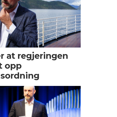
r at regjeringen
gt opp
gsordning