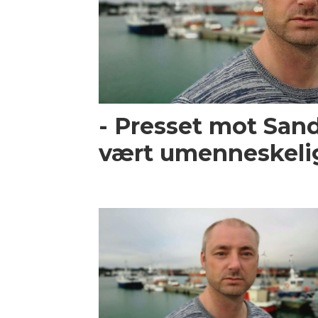
- Presset mot San
vært umenneskeli