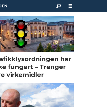
DEN
afikklysordningen har
ke fungert – Trenger
e virkemidler