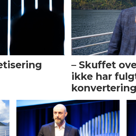
tisering
– Skuffet ove
ikke har ful
konverterin