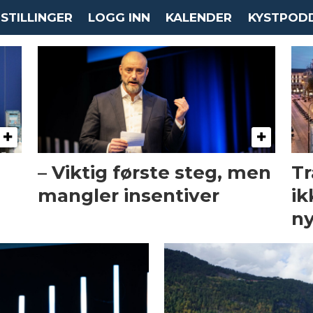
STILLINGER
LOGG INN
KALENDER
KYSTPOD
– Viktig første steg, men
Tr
mangler insentiver
ik
ny