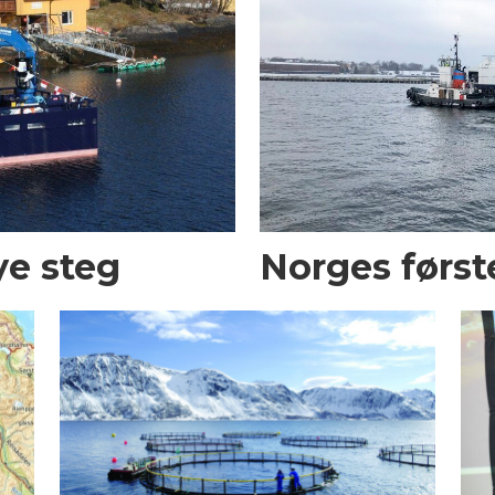
ye steg
Norges først