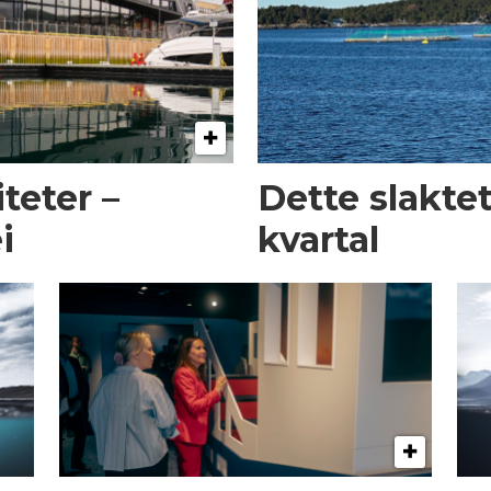
iteter –
Dette slaktet
i
kvartal