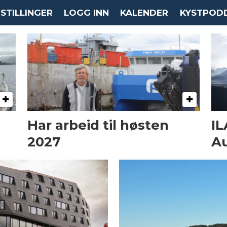
STILLINGER
LOGG INN
KALENDER
KYSTPOD
Har arbeid til høsten
IL
2027
Au