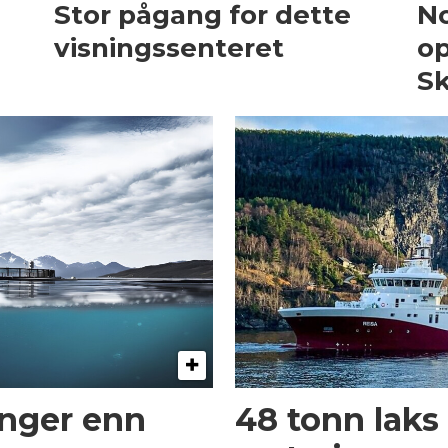
Stor pågang for dette
No
visningssenteret
op
Sk
inger enn
48 tonn laks