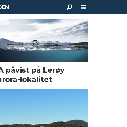
DEN
A påvist på Lerøy
rora-lokalitet