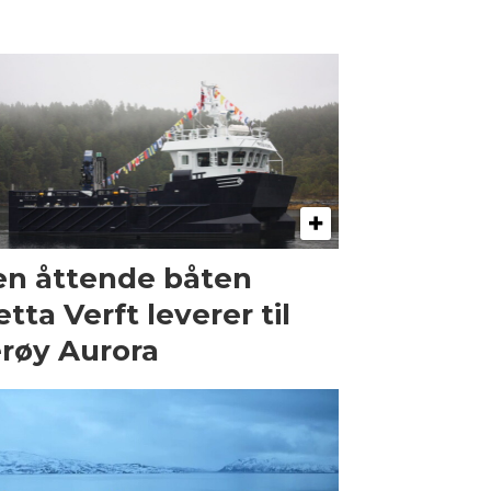
n åttende båten
etta Verft leverer til
røy Aurora