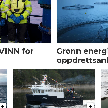
 VINN for
Grønn energi 
oppdrettsan