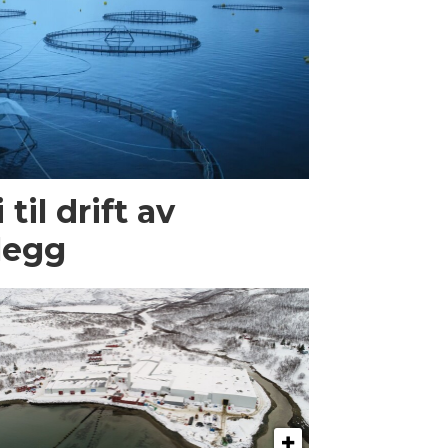
til drift av
legg