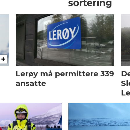
sortering
Lerøy må permittere 339
De
ansatte
Sl
Le