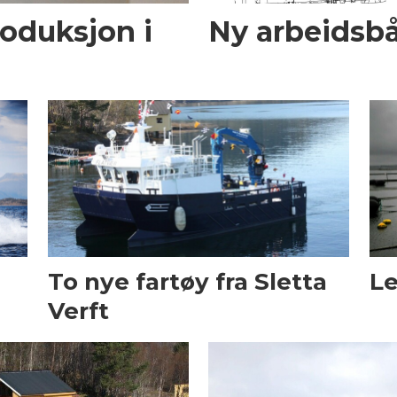
roduksjon i
Ny arbeidsbå
To nye fartøy fra Sletta
Le
Verft