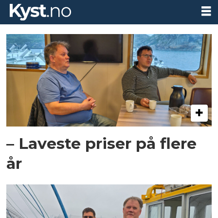
Tag:
langøylaks
– Laveste priser på flere
år