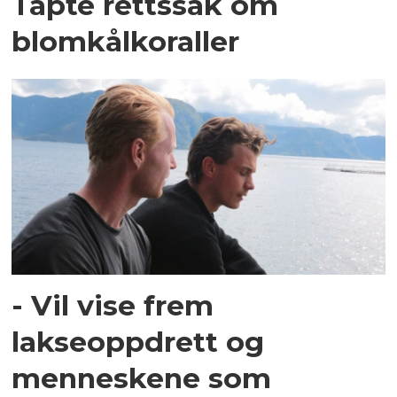
Tapte rettssak om
blomkålkoraller
- Vil vise frem
lakseoppdrett og
menneskene som