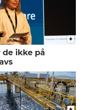
r de ikke på
havs