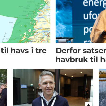
il havs i tre
Derfor satse
havbruk til 