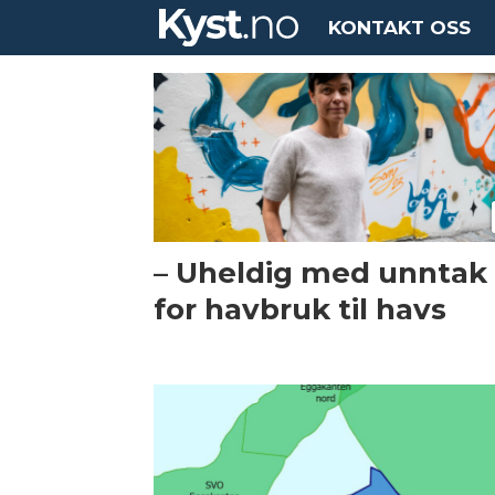
KONTAKT OSS
Tag:
havbruk
til
havs
– Uheldig med unntak
for havbruk til havs