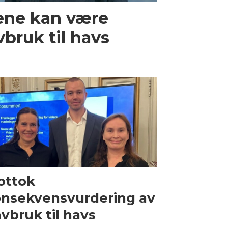
dene kan være
vbruk til havs
ottok
nsekvensvurdering av
vbruk til havs