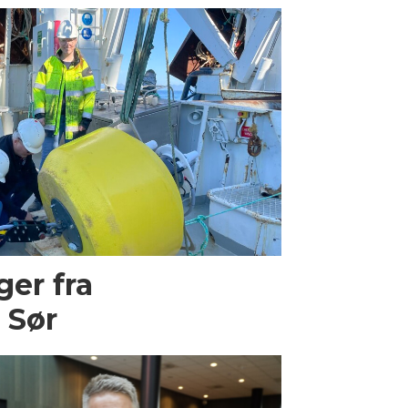
ger fra
 Sør