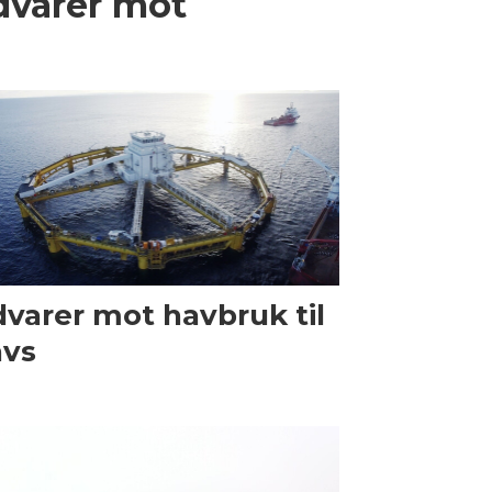
dvarer mot
varer mot havbruk til
avs