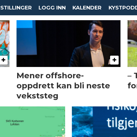
STILLINGER
LOGG INN
KALENDER
KYSTPOD
Mener offshore-
– 
oppdrett kan bli neste
fo
vekststeg