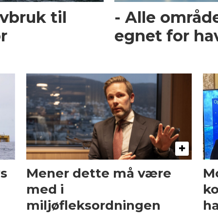
vbruk til
- Alle områ
or
egnet for ha
vs
Mener dette må være
M
med i
ko
miljøfleksordningen
ha