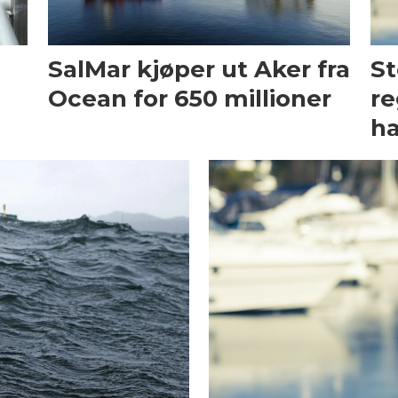
SalMar kjøper ut Aker fra
St
Ocean for 650 millioner
re
h