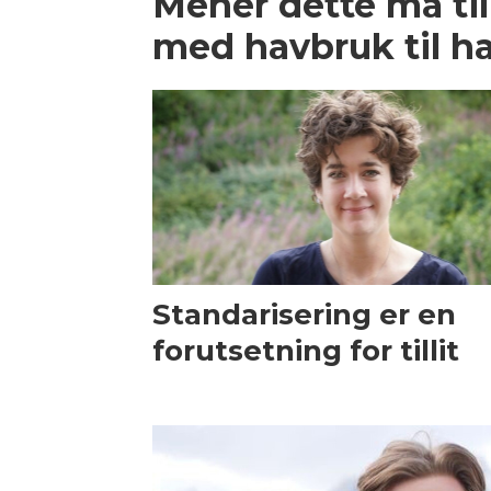
Mener dette må til
med havbruk til h
Standarisering er en
forutsetning for tillit