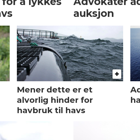
 for å lykkes
Advokater a
avs
auksjon
Mener dette er et
Ad
alvorlig hinder for
h
havbruk til havs