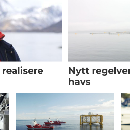
å realisere
Nytt regelver
havs