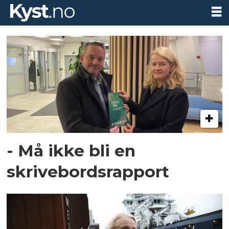
Tag:
brit
hjeltnes
- Må ikke bli en
skrivebordsrapport