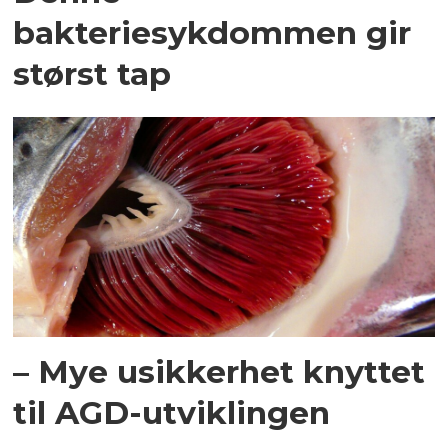
bakteriesykdommen gir
størst tap
– Mye usikkerhet knyttet
til AGD-utviklingen