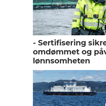
- Sertifisering sikr
omdømmet og påv
lønnsomheten