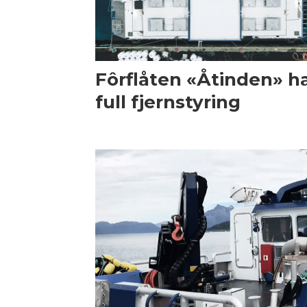
Fôrflåten «Åtinden» h
full fjernstyring