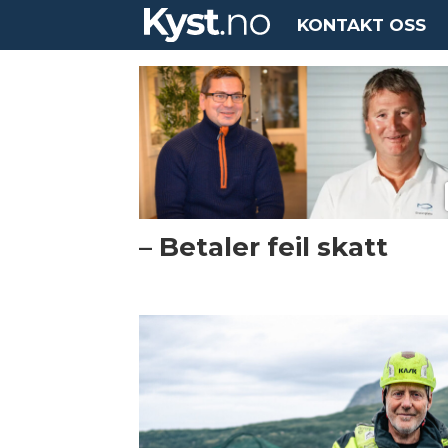
KONTAKT OSS
Tag:
gratanglaks
– Betaler feil skatt