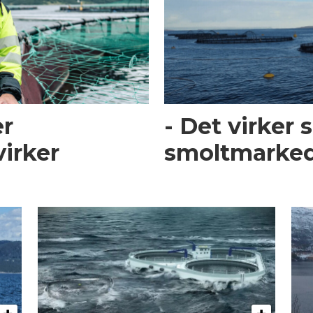
er
- Det virker
irker
smoltmarked