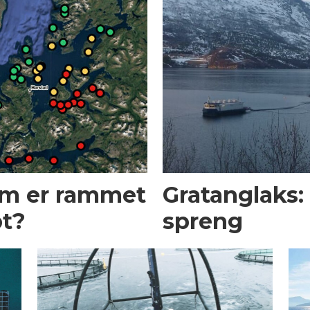
em er rammet
Gratanglaks: 
pt?
spreng