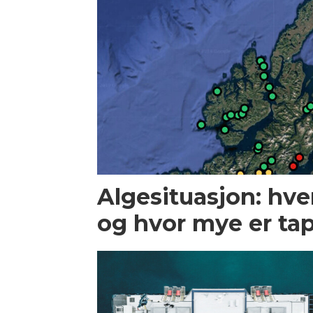
Algesituasjon: hv
og hvor mye er ta