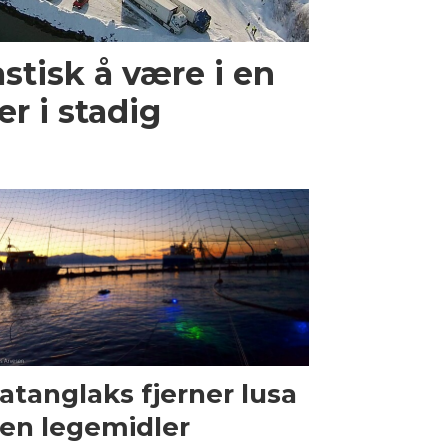
astisk å være i en
r i stadig
atanglaks fjerner lusa
en legemidler