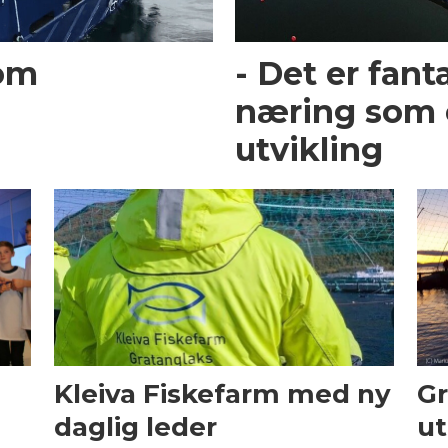
lom
- Det er fant
næring som e
utvikling
Kleiva Fiskefarm med ny
Gr
daglig leder
ut