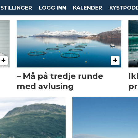
STILLINGER
LOGG INN
KALENDER
KYSTPOD
– Må på tredje runde
Ik
med avlusing
p