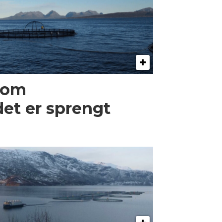
 som
et er sprengt