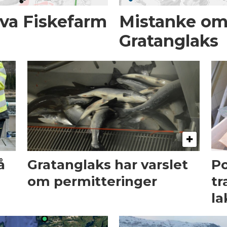
iva Fiskefarm
Mistanke om 
Gratanglaks
å
Gratanglaks har varslet
Po
om permitteringer
tr
la