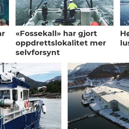
ar
«Fossekall» har gjort
Hø
oppdrettslokalitet mer
lu
selvforsynt