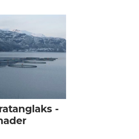
ratanglaks -
nader