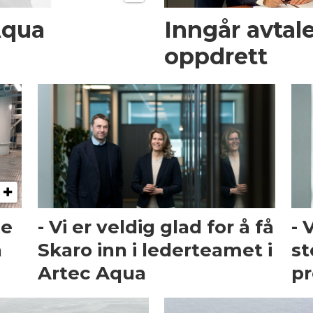
Aqua
Inngår avtal
oppdrett
ne
- Vi er veldig glad for å få
- 
n
Skaro inn i lederteamet i
st
Artec Aqua
pr