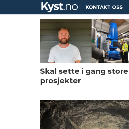
KONTAKT OSS
Tag:
artec
aqua
Skal sette i gang store
prosjekter