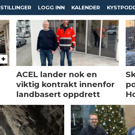
STILLINGER
LOGG INN
KALENDER
KYSTPOD
ACEL lander nok en
Sk
viktig kontrakt innenfor
po
landbasert oppdrett
Ho