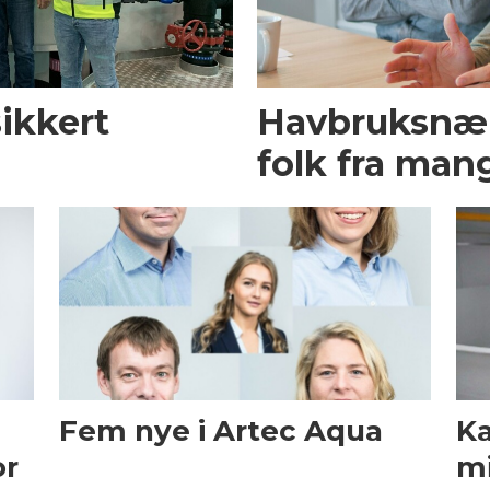
ikkert
Havbruksnær
folk fra man
Fem nye i Artec Aqua
Ka
or
mi