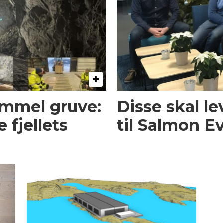
ammel gruve:
Disse skal l
e fjellets
til Salmon E