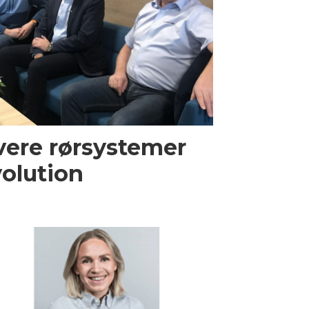
evere rørsystemer
volution