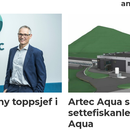
a
ny toppsjef i
Artec Aqua s
settefiskanl
Aqua