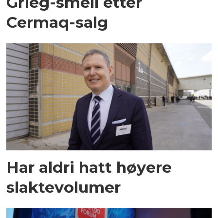
Grieg-smell etter
Cermaq-salg
Har aldri hatt høyere
slaktevolumer