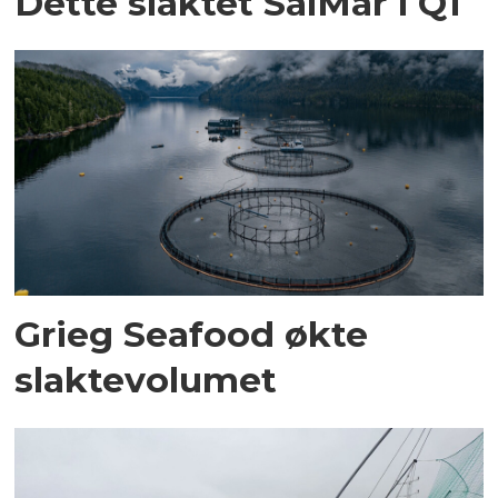
Dette slaktet SalMar i Q1
Grieg Seafood økte
slaktevolumet