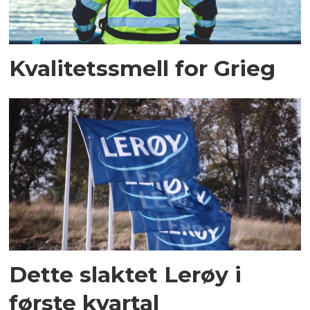
Kvalitetssmell for Grieg
Dette slaktet Lerøy i
første kvartal