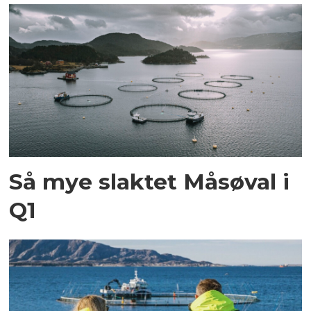
Så mye slaktet Måsøval i
Q1